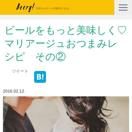
Top
ビールをもっと美味しく♡
About
マリアージュおつまみレ
News
シピ その②
Articles
Contact
ツイート
Blogs
2016.02.12