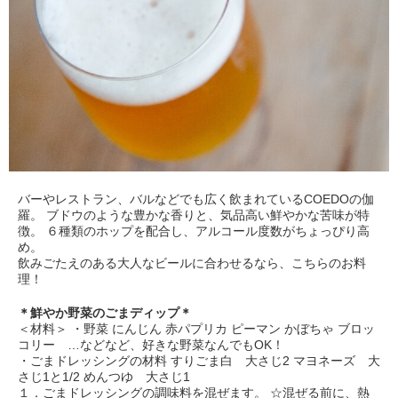
バーやレストラン、バルなどでも広く飲まれているCOEDOの伽
羅。 ブドウのような豊かな香りと、気品高い鮮やかな苦味が特
徴。 ６種類のホップを配合し、アルコール度数がちょっぴり高
め。
飲みごたえのある大人なビールに合わせるなら、こちらのお料
理！
＊鮮やか野菜のごまディップ＊
＜材料＞ ・野菜 にんじん 赤パプリカ ピーマン かぼちゃ ブロッ
コリー …などなど、好きな野菜なんでもOK！
・ごまドレッシングの材料 すりごま白 大さじ2 マヨネーズ 大
さじ1と1/2 めんつゆ 大さじ1
１．ごまドレッシングの調味料を混ぜます。 ☆混ぜる前に、熱