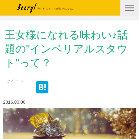
Top
王女様になれる味わい♪話
About
題の"インペリアルスタウ
News
Articles
ト"って？
Contact
ツイート
Blogs
2016.00.00